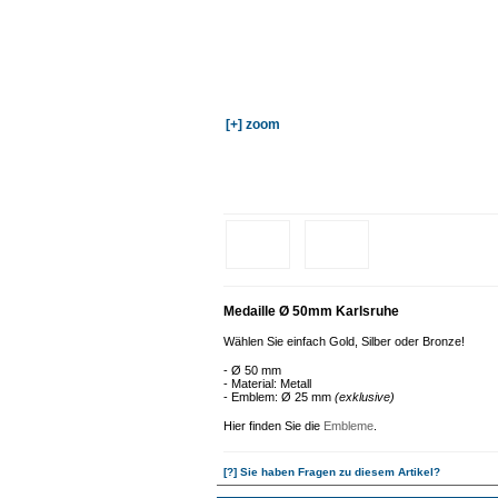
[+] zoom
Medaille Ø 50mm Karlsruhe
Wählen Sie einfach Gold, Silber oder Bronze!
- Ø 50 mm
- Material: Metall
- Emblem: Ø 25 mm
(exklusive)
Hier finden Sie die
Embleme
.
[?] Sie haben Fragen zu diesem Artikel?