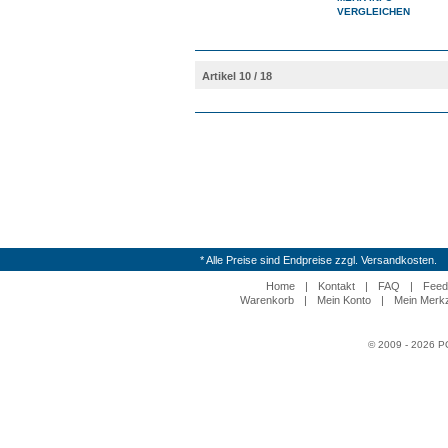
VERGLEICHEN
Artikel 10 / 18
* Alle Preise sind Endpreise zzgl. Versandkosten.
Home
|
Kontakt
|
FAQ
|
Feed
Warenkorb
|
Mein Konto
|
Mein Merkz
© 2009 - 2026 P