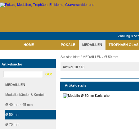
Zahlung & Ve
HOME
POKALE
MEDAILLEN
TROPHÄEN GLAS 
Sie sind hier: /
MEDAILLEN
/
Ø 50 mm
Artikelsuche
Artikel 10 / 18
MEDAILLEN
Artikeldetails
Medaillenbänder & Kordeln
Ø 40 mm - 45 mm
Ø 50 mm
Ø 70 mm