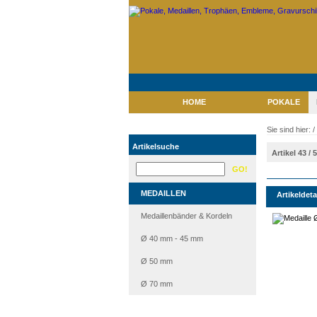
HOME
POKALE
Sie sind hier: /
Artikelsuche
Artikel 43 / 
MEDAILLEN
Artikeldeta
Medaillenbänder & Kordeln
Ø 40 mm - 45 mm
Ø 50 mm
Ø 70 mm