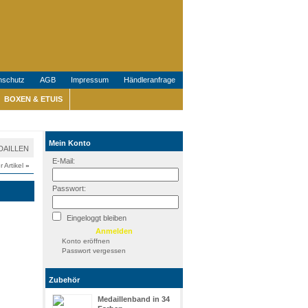
nschutz
AGB
Impressum
Händleranfrage
BOXEN & ETUIS
Mein Konto
EDAILLEN
E-Mail:
r Artikel
»
Passwort:
Eingeloggt bleiben
Konto eröffnen
Passwort vergessen
Zubehör
Medaillenband in 34