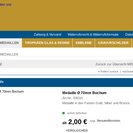
Zahlung & Versand
Widerrufsrecht & Widerrufsformular
Date
MEDAILLEN
TROPHÄEN GLAS & RESINE
EMBLEME
GRAVURSCHILDER
MEDAILLEN
52
Zurück zur Übersicht M
«
Artikel zurück
|
nächste
ils
Medaille Ø 70mm Bochum
Art.Nr.:
E6010
Medaille in den Farben Gold, Silber und Bronze.
sofort lieferbar
2,00 €
Versandkosten.
zzgl.
ab
VERGLEICHEN