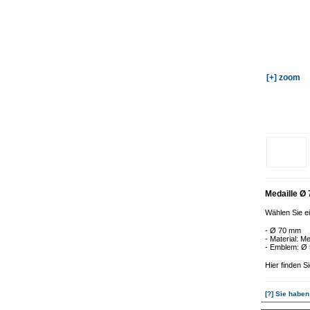
[+] zoom
Medaille 
Wählen Sie ei
- Ø 70 mm
- Material: Me
- Emblem: Ø
Hier finden S
[?] Sie haben