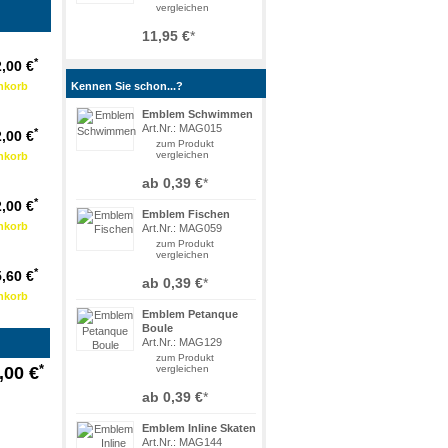
vergleichen
11,95 €
*
*
2,00 €
Kennen Sie schon...?
Emblem Schwimmen
Art.Nr.: MAG015
*
2,00 €
zum Produkt
vergleichen
ab
0,39 €
*
*
2,00 €
Emblem Fischen
Art.Nr.: MAG059
zum Produkt
vergleichen
*
5,60 €
ab
0,39 €
*
Emblem Petanque
Boule
Art.Nr.: MAG129
zum Produkt
*
,00 €
vergleichen
ab
0,39 €
*
Emblem Inline Skaten
Art.Nr.: MAG144