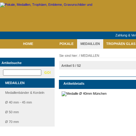
Zahlung & Ve
HOME
POKALE
MEDAILLEN
TROPHÄEN GLAS 
Sie sind hier: /
MEDAILLEN
Artikelsuche
Artikel 5 / 52
MEDAILLEN
Artikeldetails
Medaillenbänder & Kordeln
Ø 40 mm - 45 mm
Ø 50 mm
Ø 70 mm