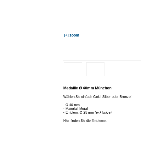
[+] zoom
Medaille Ø 40mm München
Wählen Sie einfach Gold, Silber oder Bronze!
- Ø 40 mm
- Material: Metall
- Emblem: Ø 25 mm
(exklusive)
Hier finden Sie die
Embleme
.