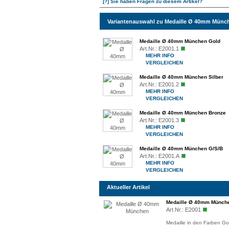
[?] Sie haben Fragen zu diesem Artikel?
Variantenauswahl zu Medaille Ø 40mm Münc
Medaille Ø 40mm München Gold
Art.Nr.:
E2001.1
MEHR INFO
VERGLEICHEN
Medaille Ø 40mm München Silber
Art.Nr.:
E2001.2
MEHR INFO
VERGLEICHEN
Medaille Ø 40mm München Bronze
Art.Nr.:
E2001.3
MEHR INFO
VERGLEICHEN
Medaille Ø 40mm München G/S/B
Art.Nr.:
E2001.A
MEHR INFO
VERGLEICHEN
Aktueller Artikel
Medaille Ø 40mm Münch
Art.Nr.:
E2001
Medaille in den Farben Go