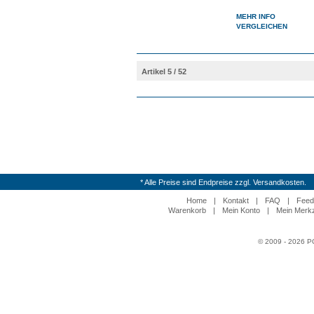
MEHR INFO
VERGLEICHEN
Artikel 5 / 52
* Alle Preise sind Endpreise zzgl. Versandkosten.
Home
|
Kontakt
|
FAQ
|
Feed
Warenkorb
|
Mein Konto
|
Mein Merkz
© 2009 - 2026 P