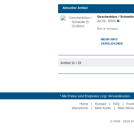
Aktueller Artikel
Geschenkbox / Schatulle
Art.Nr.:
B500
Box in schwarz
MEHR INFO
VERGLEICHEN
Artikel 11 / 19
* Alle Preise sind Endpreise zzgl. Versandkosten.
Home
|
Kontakt
|
FAQ
|
Feed
Warenkorb
|
Mein Konto
|
Mein Merkz
© 2009 - 2026 P