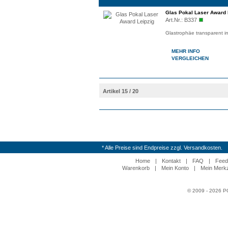
Glas Pokal Laser Award 
Art.Nr.:
B337
Glastrophäe transparent i
MEHR INFO
VERGLEICHEN
Artikel 15 / 20
* Alle Preise sind Endpreise zzgl. Versandkosten.
Home
|
Kontakt
|
FAQ
|
Feed
Warenkorb
|
Mein Konto
|
Mein Merkz
© 2009 - 2026 P