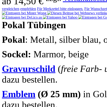
ab
14,50 €
vergleichen
empfehlen
Für Merkzettel bitte einloggen.
Für Wunschzett
Pokal Tübingen
Pokal
: Metall, silber blau,
Sockel
:
Marmor, beige
Gravurschild
(
freie Farb-
dazu bestellen.
Emblem
(Ø 25 mm)
in Gol
dazu bestellen.