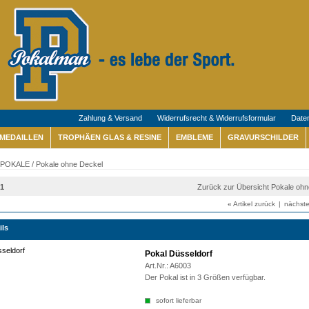
Zahlung & Versand
Widerrufsrecht & Widerrufsformular
Date
MEDAILLEN
TROPHÄEN GLAS & RESINE
EMBLEME
GRAVURSCHILDER
POKALE
/
Pokale ohne Deckel
21
Zurück zur Übersicht Pokale oh
«
Artikel zurück
|
nächste
ils
Pokal Düsseldorf
Art.Nr.:
A6003
Der Pokal ist in 3 Größen verfügbar.
sofort lieferbar