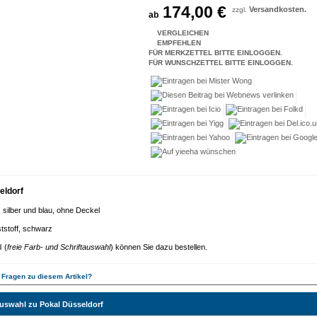
174,00 €
Versandkosten.
zzgl.
ab
VERGLEICHEN
EMPFEHLEN
FÜR MERKZETTEL BITTE EINLOGGEN.
FÜR WUNSCHZETTEL BITTE EINLOGGEN.
eldorf
l, silber und blau, ohne Deckel
tstoff, schwarz
d
(
freie Farb- und Schriftauswahl
) können Sie dazu bestellen.
 Fragen zu diesem Artikel?
auswahl zu Pokal Düsseldorf