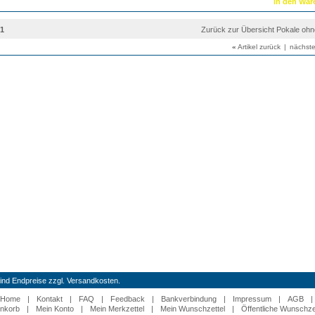
21
Zurück zur Übersicht Pokale oh
«
Artikel zurück
|
nächste
 sind Endpreise zzgl. Versandkosten.
Home
|
Kontakt
|
FAQ
|
Feedback
|
Bankverbindung
|
Impressum
|
AGB
|
nkorb
|
Mein Konto
|
Mein Merkzettel
|
Mein Wunschzettel
|
Öffentliche Wunschze