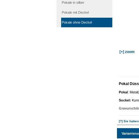
Pokale in silber
Pokale mit Deckel
Pokale ohne Deckel
[+] zoom
Pokal Düss
Pokal
: Metal
Sockel
:
Kuns
Gravurschil
[?] Sie haben
Varianten