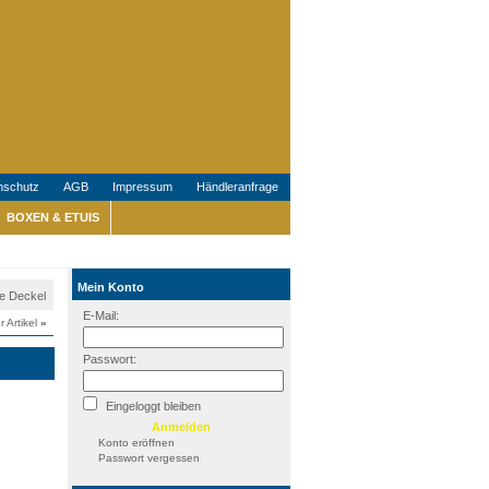
nschutz
AGB
Impressum
Händleranfrage
BOXEN & ETUIS
Mein Konto
ne Deckel
E-Mail:
r Artikel
»
Passwort:
Eingeloggt bleiben
Konto eröffnen
Passwort vergessen