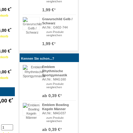
vergleichen
*
,00 €
1,99 €
*
Gravurschild Gelb /
Schwarz
Art.Nr.: G602-744
*
,00 €
zum Produkt
vergleichen
1,99 €
*
*
,00 €
Kennen Sie schon...?
Emblem
*
Rhythmische
,00 €
Sportgymnastik
Art.Nr.: MAG160
zum Produkt
vergleichen
ab
0,39 €
*
*
,00 €
Emblem Bowling
Kegeln Männer
Art.Nr.: MAG037
zum Produkt
vergleichen
ab
0,39 €
*