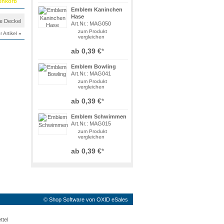
Emblem Kaninchen
Hase
ne Deckel
Art.Nr.: MAG050
zum Produkt
r Artikel
»
vergleichen
ab
0,39 €
*
Emblem Bowling
Art.Nr.: MAG041
zum Produkt
vergleichen
ab
0,39 €
*
Emblem Schwimmen
Art.Nr.: MAG015
zum Produkt
vergleichen
ab
0,39 €
*
©
Shop Software von OXID eSales
ttel