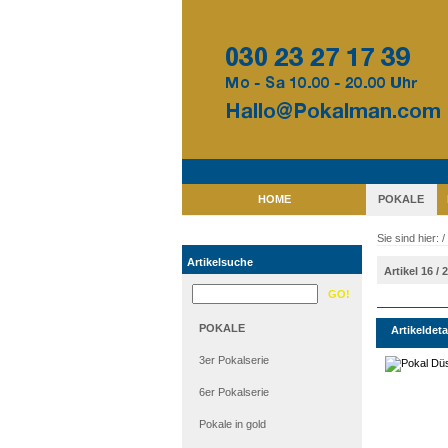
HOME
POKALE
Sie sind hier: /
Artikelsuche
Artikel 16 / 
POKALE
Artikeldeta
3er Pokalserie
6er Pokalserie
Pokale in gold