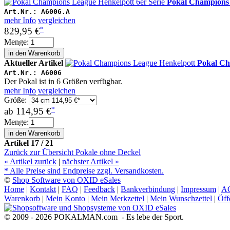
Pokal Champions 
Art.Nr.:
A6006.A
mehr Info
vergleichen
*
829,95 €
Menge:
Aktueller Artikel
Pokal Ch
Art.Nr.:
A6006
Der Pokal ist in 6 Größen verfügbar.
mehr Info
vergleichen
Größe:
*
ab
114,95 €
Menge:
Artikel 17 / 21
Zurück zur Übersicht Pokale ohne Deckel
«
Artikel zurück
|
nächster Artikel
»
* Alle Preise sind Endpreise zzgl. Versandkosten.
©
Shop Software von OXID eSales
Home
|
Kontakt
|
FAQ
|
Feedback
|
Bankverbindung
|
Impressum
|
A
Warenkorb
|
Mein Konto
|
Mein Merkzettel
|
Mein Wunschzettel
|
Öff
© 2009 - 2026 POKALMAN.com - Es lebe der Sport.