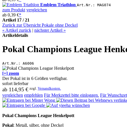
Emblem Triathlon
Art.Nr.: MAG074
zum Produkt
vergleichen
ab
0,39 €
*
Artikel 17 / 21
Zurück zur Übersicht Pokale ohne Deckel
«
Artikel zurück
|
nächster Artikel
»
Artikeldetails
Pokal Champions League Henke
Art.Nr.:
A6006
[+] zoom
Der Pokal ist in 6 Größen verfügbar.
sofort lieferbar
zzgl.
Versandkosten.
ab
114,95 €
vergleichen
empfehlen
Für Merkzettel bitte einloggen.
Für Wunschzett
Pokal Champions League Henkelpott
Pokal
: Metall, silber, ohne Deckel