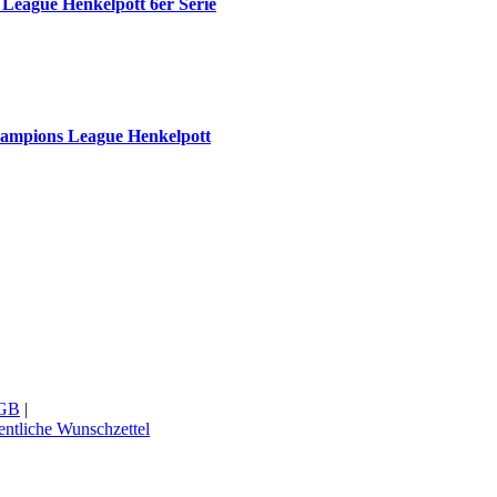
League Henkelpott 6er Serie
ampions League Henkelpott
GB
|
entliche Wunschzettel