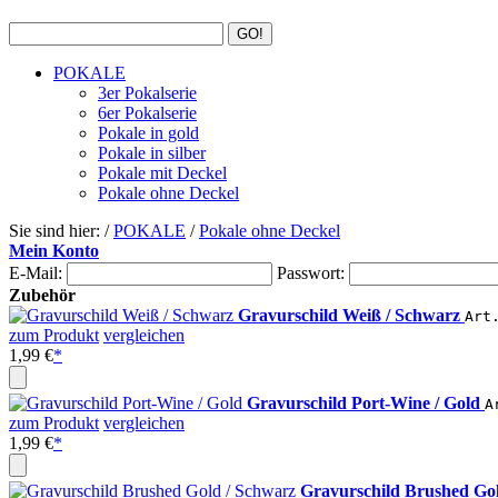
POKALE
3er Pokalserie
6er Pokalserie
Pokale in gold
Pokale in silber
Pokale mit Deckel
Pokale ohne Deckel
Sie sind hier: /
POKALE
/
Pokale ohne Deckel
Mein Konto
E-Mail:
Passwort:
Zubehör
Gravurschild Weiß / Schwarz
Art
zum Produkt
vergleichen
1,99 €
*
Gravurschild Port-Wine / Gold
A
zum Produkt
vergleichen
1,99 €
*
Gravurschild Brushed Go