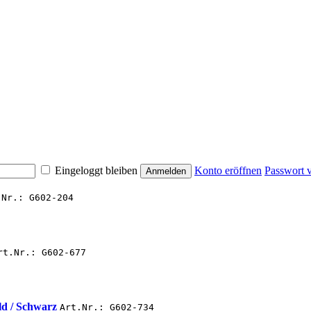
Eingeloggt bleiben
Konto eröffnen
Passwort 
.Nr.: G602-204
rt.Nr.: G602-677
ld / Schwarz
Art.Nr.: G602-734