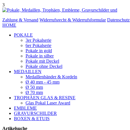
3
Zahlung & Versand
Widerrufsrecht & Widerrufsformular
Datenschutz
HOME
POKALE
3er Pokalserie
6er Pokalserie
Pokale in gold
Pokale in silber
Pokale mit Deckel
Pokale ohne Deckel
MEDAILLEN
Medaillenbänder & Kordeln
Ø 40 mm - 45 mm
Ø 50 mm
Ø 70 mm
TROPHÄEN GLAS & RESINE
Glas Pokal Laser Award
EMBLEME
GRAVURSCHILDER
BOXEN & ETUIS
Artikelsuche