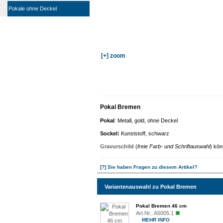
Pokale ohne Deckel
[+] zoom
Pokal Bremen
Pokal
: Metall, gold, ohne Deckel
Sockel
:
Kunststoff, schwarz
Gravurschild
(
freie Farb- und Schriftauswahl
) kön
[?] Sie haben Fragen zu diesem Artikel?
Variantenauswahl zu Pokal Bremen
Pokal Bremen 46 cm
Art.Nr.:
A5005.1
MEHR INFO