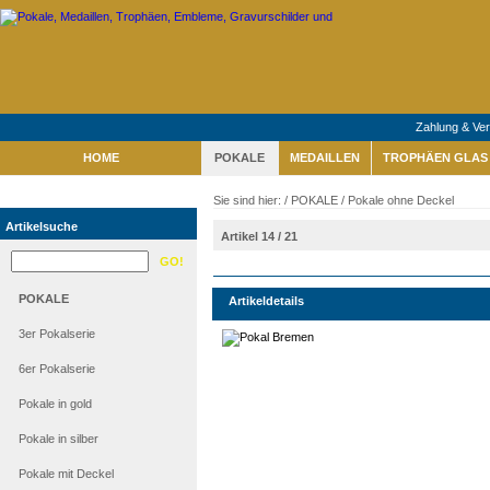
Zahlung & Ve
HOME
POKALE
MEDAILLEN
TROPHÄEN GLAS 
Sie sind hier: /
POKALE
/
Pokale ohne Deckel
Artikelsuche
Artikel 14 / 21
POKALE
Artikeldetails
3er Pokalserie
6er Pokalserie
Pokale in gold
Pokale in silber
Pokale mit Deckel