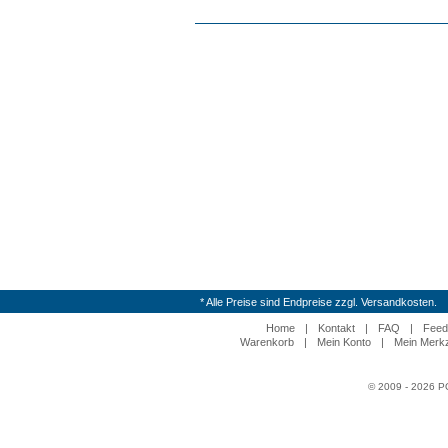
* Alle Preise sind Endpreise zzgl. Versandkosten.
Home
|
Kontakt
|
FAQ
|
Feed
Warenkorb
|
Mein Konto
|
Mein Merkz
© 2009 - 2026 P