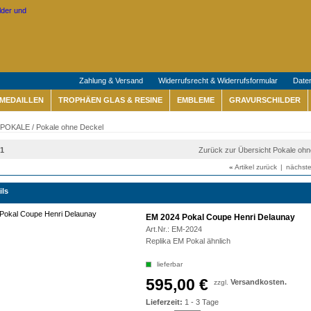
Zahlung & Versand
Widerrufsrecht & Widerrufsformular
Date
MEDAILLEN
TROPHÄEN GLAS & RESINE
EMBLEME
GRAVURSCHILDER
POKALE
/
Pokale ohne Deckel
21
Zurück zur Übersicht Pokale oh
«
Artikel zurück
|
nächste
ils
EM 2024 Pokal Coupe Henri Delaunay
Art.Nr.:
EM-2024
Replika EM Pokal ähnlich
lieferbar
595,00 €
Versandkosten.
zzgl.
Lieferzeit:
1 - 3 Tage