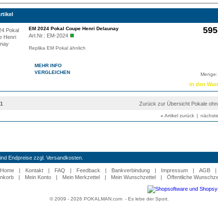
rtikel
595
EM 2024 Pokal Coupe Henri Delaunay
Art.Nr.:
EM-2024
Replika EM Pokal ähnlich
MEHR INFO
VERGLEICHEN
Menge:
21
Zurück zur Übersicht Pokale oh
«
Artikel zurück
|
nächste
 sind Endpreise zzgl. Versandkosten.
Home
|
Kontakt
|
FAQ
|
Feedback
|
Bankverbindung
|
Impressum
|
AGB
|
nkorb
|
Mein Konto
|
Mein Merkzettel
|
Mein Wunschzettel
|
Öffentliche Wunschze
© 2009 - 2026 POKALMAN.com - Es lebe der Sport.