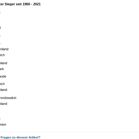
r Sieger seit 1960 - 2021
n
l
n
n
nland
ich
hland
ark
ande
ich
hland
hoslowakei
hland
n
union
 Fragen zu diesem Artikel?