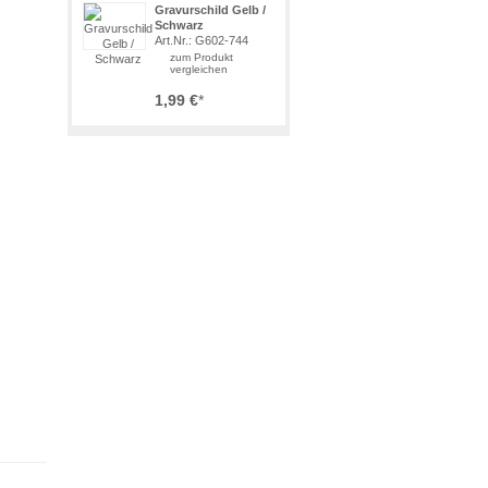
Gravurschild Gelb /
Schwarz
Art.Nr.: G602-744
zum Produkt
vergleichen
1,99 €
*