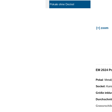
Pokale ohne Deckel
[+] zoom
EM 2024 Po
Pokal
: Metal
Sockel
:
Kuns
Größe inklu
Durchschnit
Gravurschil