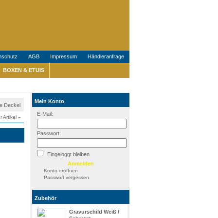
nschutz
AGB
Impressum
Händleranfrage
BOXEN & ETUIS
Mein Konto
ne Deckel
E-Mail:
r Artikel
»
Passwort:
Eingeloggt bleiben
Konto eröffnen
Passwort vergessen
Zubehör
Gravurschild Weiß /