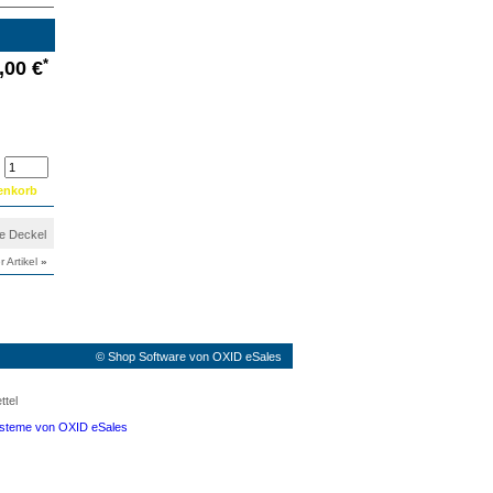
*
,00 €
ne Deckel
r Artikel
»
©
Shop Software von OXID eSales
ttel