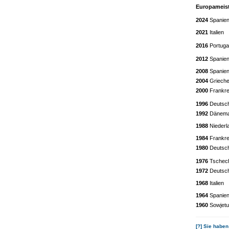
Europameiste
2024
Spanie
2021
Italien
2016
Portuga
2012
Spanie
2008
Spanie
2004
Grieche
2000
Frankre
1996
Deutsc
1992
Dänem
1988
Niederl
1984
Frankre
1980
Deutsc
1976
Tschec
1972
Deutsc
1968
Italien
1964
Spanie
1960
Sowjet
[?] Sie haben