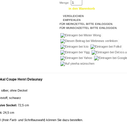
Menge:
VERGLEICHEN
EMPFEHLEN
FÜR MERKZETTEL BITTE EINLOGGEN.
FÜR WUNSCHZETTEL BITTE EINLOGGEN.
kal Coupe Henri Delaunay
l, silber, ohne Deckel
tstoff, schwarz
sive Sockel:
72,5 cm
t:
24,5 cm
d
(
freie Farb- und Schriftauswahl
) können Sie dazu bestellen.