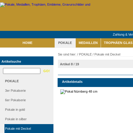
Zahlung & Ve
HOME
POKALE
MEDAILLEN
TROPHÄEN GLAS 
Sie sind hier: /
POKALE
/
Pokale mit Deckel
Artikelsuche
Artikel 8 / 19
POKALE
Artikeldetails
3er Pokalserie
6er Pokalserie
Pokale in gold
Pokale in silber
Pokale mit Deckel