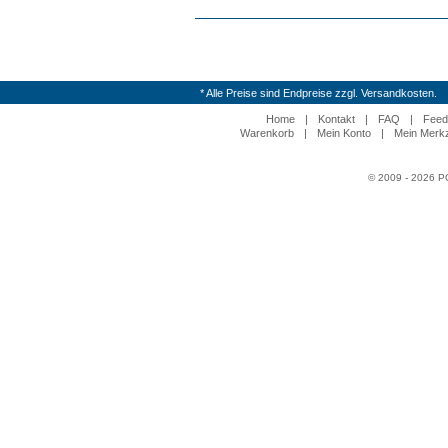
* Alle Preise sind Endpreise zzgl. Versandkosten.
Home
|
Kontakt
|
FAQ
|
Feed
Warenkorb
|
Mein Konto
|
Mein Merkz
© 2009 - 2026 P