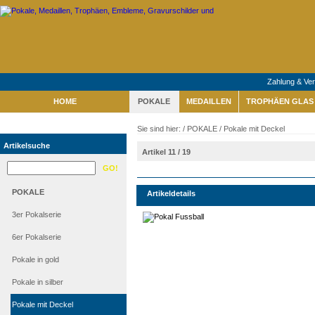
Zahlung & Ve
HOME
POKALE
MEDAILLEN
TROPHÄEN GLAS 
Sie sind hier: /
POKALE
/
Pokale mit Deckel
Artikelsuche
Artikel 11 / 19
POKALE
Artikeldetails
3er Pokalserie
6er Pokalserie
Pokale in gold
Pokale in silber
Pokale mit Deckel