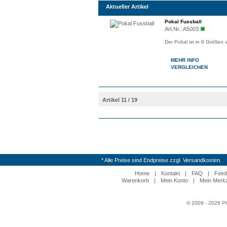
Aktueller Artikel
Pokal Fussball
Art.Nr.:
A5003
Der Pokal ist in 6 Größen 
MEHR INFO
VERGLEICHEN
Artikel 11 / 19
* Alle Preise sind Endpreise zzgl. Versandkosten.
Home
|
Kontakt
|
FAQ
|
Feed
Warenkorb
|
Mein Konto
|
Mein Merkz
© 2009 - 2026 P