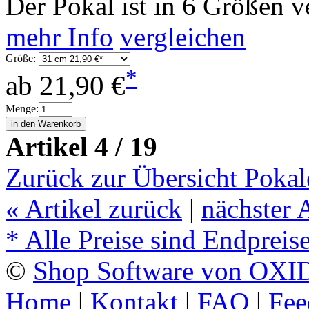
Der Pokal ist in 6 Größen v
mehr Info
vergleichen
Größe:
*
ab
21,90 €
Menge:
Artikel 4 / 19
Zurück zur Übersicht Pokal
«
Artikel zurück
|
nächster 
* Alle Preise sind Endpreis
©
Shop Software von OXID
Home
|
Kontakt
|
FAQ
|
Fee