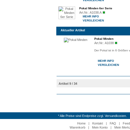
VERGLEICHEN
Pokal Minden 6er Serie
Art.Nr.:
A1038.A
MEHR INFO
VERGLEICHEN
Aktueller Artikel
Pokal Minden
Art.Nr.:
A1038
Der Pokal ist in 6 Größen 
MEHR INFO
VERGLEICHEN
Artikel 9 / 34
* Alle Preise sind Endpreise zzgl. Versandkosten.
Home
|
Kontakt
|
FAQ
|
Feed
Warenkorb
|
Mein Konto
|
Mein Merkz