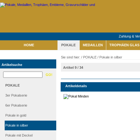
Zahlung & Ve
HOME
POKALE
MEDAILLEN
TROPHÄEN GLAS 
Sie sind hier: /
POKALE
/
Pokale in silber
Artikelsuche
Artikel 9 / 34
POKALE
Artikeldetails
3er Pokalserie
6er Pokalserie
Pokale in gold
Pokale in silber
Pokale mit Deckel