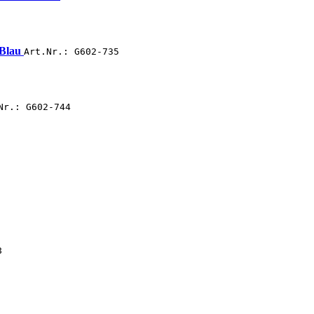
 Blau
Art.Nr.: G602-735
Nr.: G602-744
8