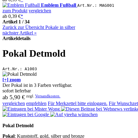
Emblem Fußball
Art.Nr.: MAG001
zum Produkt
vergleichen
ab
0,39 €
*
Artikel 1 / 34
Zurück zur Übersicht Pokale in silber
nächster Artikel
»
Artikeldetails
Pokal Detmold
Art.Nr.:
A1003
[+] zoom
Der Pokal ist in 3 Farben verfügbar.
sofort lieferbar
zzgl.
Versandkosten.
ab
5,90 €
vergleichen
empfehlen
Für Merkzettel bitte einloggen.
Für Wunschzett
Pokal Detmold
Pokal
: Kunststoff, gold, silber und bronze