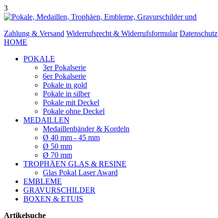
3
Zahlung & Versand
Widerrufsrecht & Widerrufsformular
Datenschutz
HOME
POKALE
3er Pokalserie
6er Pokalserie
Pokale in gold
Pokale in silber
Pokale mit Deckel
Pokale ohne Deckel
MEDAILLEN
Medaillenbänder & Kordeln
Ø 40 mm - 45 mm
Ø 50 mm
Ø 70 mm
TROPHÄEN GLAS & RESINE
Glas Pokal Laser Award
EMBLEME
GRAVURSCHILDER
BOXEN & ETUIS
Artikelsuche