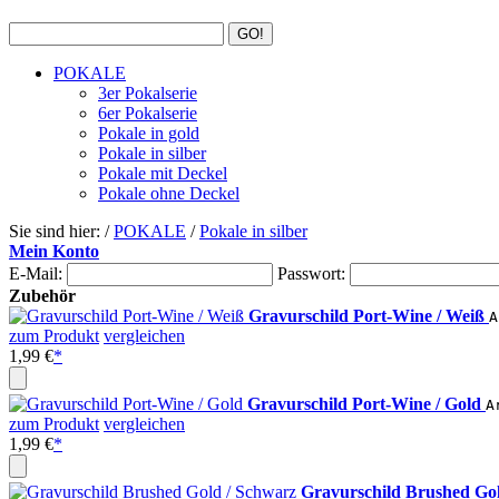
POKALE
3er Pokalserie
6er Pokalserie
Pokale in gold
Pokale in silber
Pokale mit Deckel
Pokale ohne Deckel
Sie sind hier: /
POKALE
/
Pokale in silber
Mein Konto
E-Mail:
Passwort:
Zubehör
Gravurschild Port-Wine / Weiß
A
zum Produkt
vergleichen
1,99 €
*
Gravurschild Port-Wine / Gold
A
zum Produkt
vergleichen
1,99 €
*
Gravurschild Brushed Go