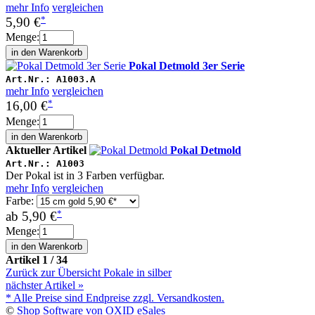
mehr Info
vergleichen
*
5,90 €
Menge:
Pokal Detmold 3er Serie
Art.Nr.:
A1003.A
mehr Info
vergleichen
*
16,00 €
Menge:
Aktueller Artikel
Pokal Detmold
Art.Nr.:
A1003
Der Pokal ist in 3 Farben verfügbar.
mehr Info
vergleichen
Farbe:
*
ab
5,90 €
Menge:
Artikel 1 / 34
Zurück zur Übersicht Pokale in silber
nächster Artikel
»
* Alle Preise sind Endpreise zzgl. Versandkosten.
©
Shop Software von OXID eSales