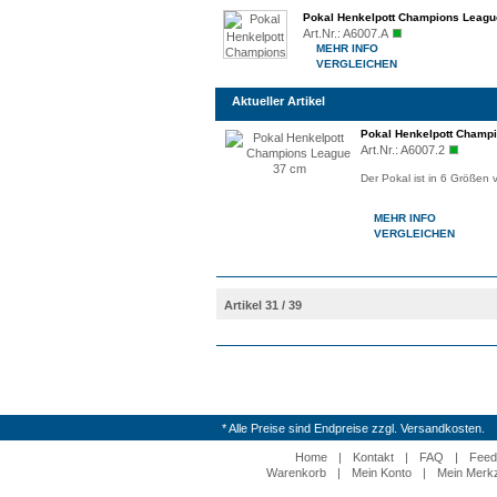
Pokal Henkelpott Champions League
Art.Nr.:
A6007.A
MEHR INFO
VERGLEICHEN
Aktueller Artikel
Pokal Henkelpott Champ
Art.Nr.:
A6007.2
Der Pokal ist in 6 Größen 
MEHR INFO
VERGLEICHEN
Artikel 31 / 39
* Alle Preise sind Endpreise zzgl. Versandkosten.
Home
|
Kontakt
|
FAQ
|
Feed
Warenkorb
|
Mein Konto
|
Mein Merkz