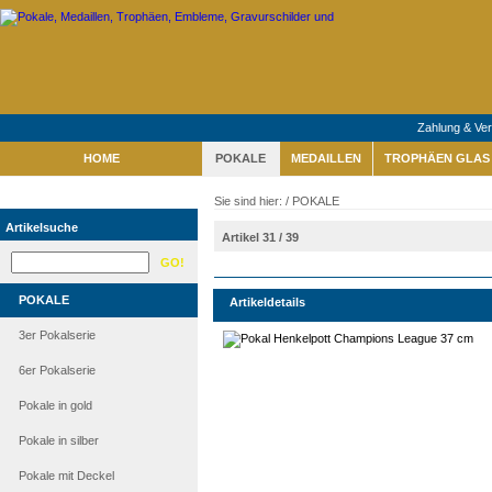
Zahlung & Ve
HOME
POKALE
MEDAILLEN
TROPHÄEN GLAS 
Sie sind hier: /
POKALE
Artikelsuche
Artikel 31 / 39
POKALE
Artikeldetails
3er Pokalserie
6er Pokalserie
Pokale in gold
Pokale in silber
Pokale mit Deckel