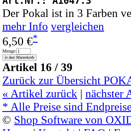
Art.Nr.:
A1047.3
Der Pokal ist in 3 Farben v
mehr Info
vergleichen
*
6,50 €
Menge:
Artikel 16 / 39
Zurück zur Übersicht PO
«
Artikel zurück
|
nächster 
* Alle Preise sind Endpreis
©
Shop Software von OXID