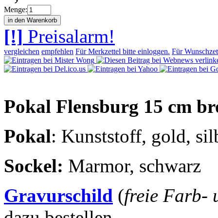
Menge:
[!]
Preisalarm!
vergleichen
empfehlen
Für Merkzettel bitte einloggen.
Für Wunschzett
Pokal Flensburg 15 cm br
Pokal
: Kunststoff, gold, si
Sockel
:
Marmor, schwarz
Gravurschild
(
freie Farb-
dazu bestellen.