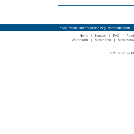
* Alle Preise sind Endpreise zzgl. Versandkosten.
Home
|
Kontakt
|
FAQ
|
Feed
Warenkorb
|
Mein Konto
|
Mein Merkz
© 2009 - 2026 P