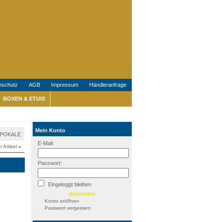
nschutz
AGB
Impressum
Händleranfrage
BOXEN & ETUIS
Mein Konto
t POKALE
E-Mail:
r Artikel
»
Passwort:
Eingeloggt bleiben
Konto eröffnen
Passwort vergessen