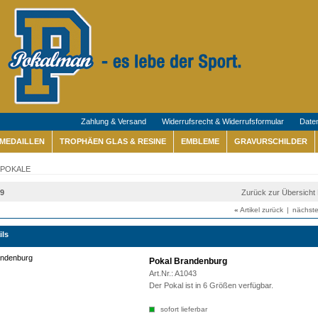
Zahlung & Versand
Widerrufsrecht & Widerrufsformular
Date
MEDAILLEN
TROPHÄEN GLAS & RESINE
EMBLEME
GRAVURSCHILDER
POKALE
39
Zurück zur Übersich
«
Artikel zurück
|
nächste
ils
Pokal Brandenburg
Art.Nr.:
A1043
Der Pokal ist in 6 Größen verfügbar.
sofort lieferbar