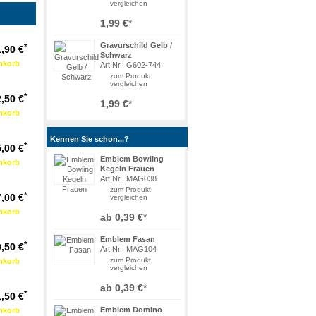
vergleichen
1,99 €
*
Gravurschild Gelb /
*
,90 €
Schwarz
Art.Nr.: G602-744
zum Produkt
vergleichen
*
,50 €
1,99 €
*
Kennen Sie schon...?
*
,00 €
Emblem Bowling
Kegeln Frauen
Art.Nr.: MAG038
zum Produkt
*
,00 €
vergleichen
ab
0,39 €
*
Emblem Fasan
*
,50 €
Art.Nr.: MAG104
zum Produkt
vergleichen
ab
0,39 €
*
*
,50 €
Emblem Domino