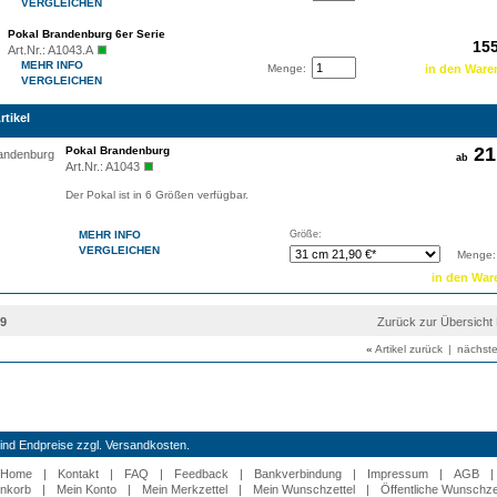
VERGLEICHEN
Pokal Brandenburg 6er Serie
155
Art.Nr.:
A1043.A
MEHR INFO
Menge:
VERGLEICHEN
rtikel
21
Pokal Brandenburg
ab
Art.Nr.:
A1043
Der Pokal ist in 6 Größen verfügbar.
MEHR INFO
Größe:
VERGLEICHEN
Menge:
39
Zurück zur Übersich
«
Artikel zurück
|
nächste
 sind Endpreise zzgl. Versandkosten.
Home
|
Kontakt
|
FAQ
|
Feedback
|
Bankverbindung
|
Impressum
|
AGB
|
nkorb
|
Mein Konto
|
Mein Merkzettel
|
Mein Wunschzettel
|
Öffentliche Wunschze