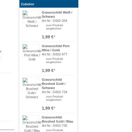
Zubehör
Gravurschild Weiß /
Schwarz
Art.Nr.: G602-204
zum Produkt
vergleichen
1,99 €
*
Gravurschild Port-
Wine / Gold
Art.Nr.: G602-677
zum Produkt
vergleichen
1,99 €
*
Gravurschild
Brushed Gold /
Schwarz
Art.Nr.: G602-734
zum Produkt
vergleichen
1,99 €
*
Gravurschild
Brushed Gold / Blau
Art.Nr.: G602-735
zum Produkt