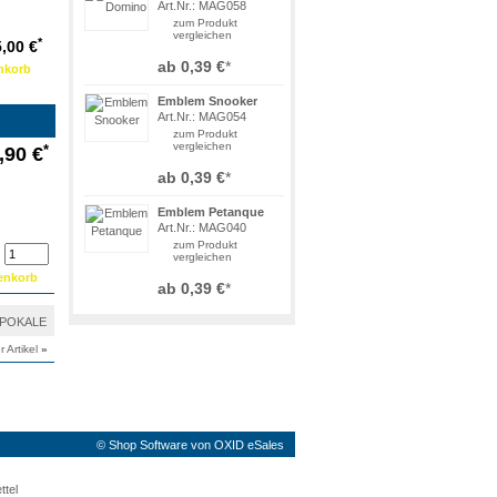
Art.Nr.: MAG058
zum Produkt
vergleichen
*
,00 €
ab
0,39 €
*
Emblem Snooker
Art.Nr.: MAG054
zum Produkt
vergleichen
*
,90 €
ab
0,39 €
*
Emblem Petanque
Art.Nr.: MAG040
zum Produkt
vergleichen
ab
0,39 €
*
t POKALE
r Artikel
»
©
Shop Software von OXID eSales
ttel