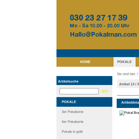
HOME
POKALE
Sie sind hier: /
Artikelsuche
Artikel 13 / 
POKALE
Artikeldeta
3er Pokalserie
6er Pokalserie
Pokale in gold