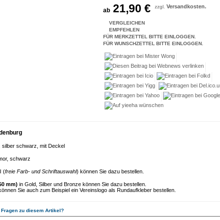
21,90 €
Versandkosten.
zzgl.
ab
VERGLEICHEN
EMPFEHLEN
FÜR MERKZETTEL BITTE EINLOGGEN.
FÜR WUNSCHZETTEL BITTE EINLOGGEN.
denburg
l, silber schwarz, mit Deckel
or, schwarz
d
(
freie Farb- und Schriftauswahl
) können Sie dazu bestellen.
50 mm)
in Gold, Silber und Bronze können Sie dazu bestellen.
önnen Sie auch zum Beispiel ein Vereinslogo als Rundaufkleber bestellen.
 Fragen zu diesem Artikel?