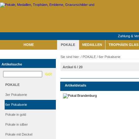
Zahlung & Ve
HOME
POKALE
MEDAILLEN
TROPHÄEN GLAS 
Sie sind hier: /
POKALE
/
6er Pokalserie
Artikelsuche
Artikel 6 / 20
POKALE
Artikeldetails
3er Pokalserie
6er Pokalserie
Pokale in gold
Pokale in silber
Pokale mit Deckel