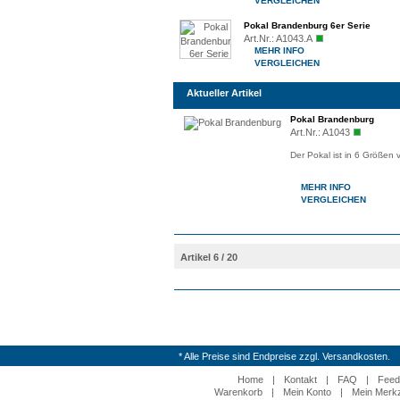
VERGLEICHEN
Pokal Brandenburg 6er Serie
Art.Nr.:
A1043.A
MEHR INFO
VERGLEICHEN
Aktueller Artikel
Pokal Brandenburg
Art.Nr.:
A1043
Der Pokal ist in 6 Größen 
MEHR INFO
VERGLEICHEN
Artikel 6 / 20
* Alle Preise sind Endpreise zzgl. Versandkosten.
Home
|
Kontakt
|
FAQ
|
Feed
Warenkorb
|
Mein Konto
|
Mein Merkz