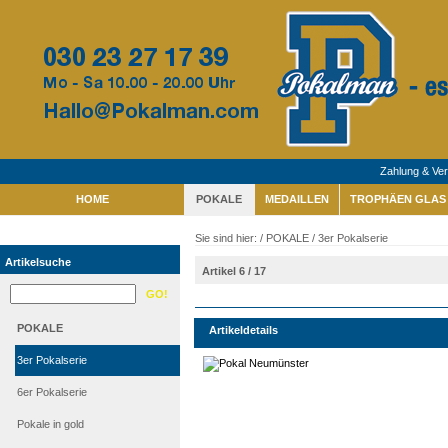
Zahlung & Ve
HOME
POKALE
MEDAILLEN
TROPHÄEN GLAS 
Sie sind hier: /
POKALE
/
3er Pokalserie
Artikelsuche
Artikel 6 / 17
POKALE
Artikeldetails
3er Pokalserie
6er Pokalserie
Pokale in gold