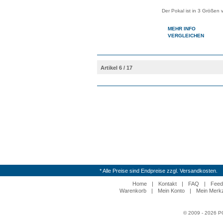
Der Pokal ist in 3 Größen 
MEHR INFO
VERGLEICHEN
Artikel 6 / 17
* Alle Preise sind Endpreise zzgl. Versandkosten.
Home
|
Kontakt
|
FAQ
|
Feed
Warenkorb
|
Mein Konto
|
Mein Merkz
© 2009 - 2026 P