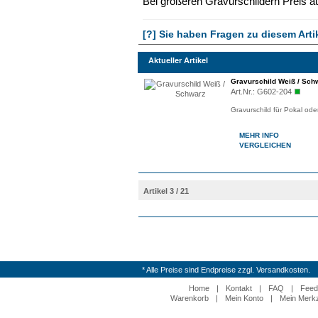
Bei größeren Gravurschildern Preis au
[?] Sie haben Fragen zu diesem Arti
Aktueller Artikel
Gravurschild Weiß / Sch
Art.Nr.:
G602-204
Gravurschild für Pokal od
MEHR INFO
VERGLEICHEN
Artikel 3 / 21
* Alle Preise sind Endpreise zzgl. Versandkosten.
Home
|
Kontakt
|
FAQ
|
Feed
Warenkorb
|
Mein Konto
|
Mein Merkz