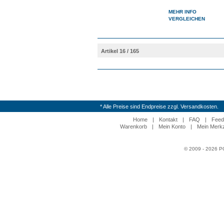
MEHR INFO
VERGLEICHEN
Artikel 16 / 165
* Alle Preise sind Endpreise zzgl. Versandkosten.
Home
|
Kontakt
|
FAQ
|
Feed
Warenkorb
|
Mein Konto
|
Mein Merkz
© 2009 - 2026 P