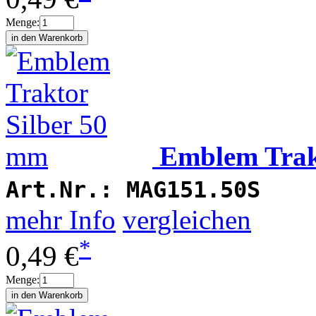
Menge:
Emblem Trak
Art.Nr.:
MAG151.50S
mehr Info
vergleichen
*
0,49 €
Menge: