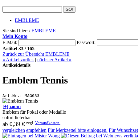
EMBLEME
Sie sind hier: /
EMBLEME
Mein Konto
E-Mail:
Passwort:
Artikel 33 / 165
Zurück zur Übersicht EMBLEME
«
Artikel zurück
|
nächster Artikel
»
Artikeldetails
Emblem Tennis
Art.Nr.:
MAG033
[+] zoom
Emblem für Pokal oder Medaille
sofort lieferbar
zzgl.
Versandkosten.
ab
0,39 €
vergleichen
empfehlen
Für Merkzettel bitte einloggen.
Für Wunschzett