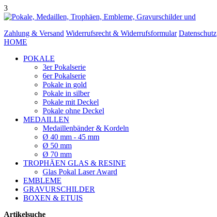
3
Zahlung & Versand
Widerrufsrecht & Widerrufsformular
Datenschutz
HOME
POKALE
3er Pokalserie
6er Pokalserie
Pokale in gold
Pokale in silber
Pokale mit Deckel
Pokale ohne Deckel
MEDAILLEN
Medaillenbänder & Kordeln
Ø 40 mm - 45 mm
Ø 50 mm
Ø 70 mm
TROPHÄEN GLAS & RESINE
Glas Pokal Laser Award
EMBLEME
GRAVURSCHILDER
BOXEN & ETUIS
Artikelsuche