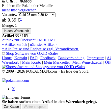
Art.Nr.:
MAG033
Emblem für Pokal oder Medaille
mehr Info
vergleichen
Variante::
*
ab
0,39 €
Menge:
Artikel 33 / 165
Zurück zur Übersicht EMBLEME
«
Artikel zurück
|
nächster Artikel
»
* Alle Preise sind Endpreise zzgl. Versandkosten.
©
Shop Software von OXID eSales
Home
|
Kontakt
|
FAQ
|
Feedback
|
Bankverbindung
|
Impressum
|
A
Warenkorb
|
Mein Konto
|
Mein Merkzettel
|
Mein Wunschzettel
|
Öff
© 2009 - 2026 POKALMAN.com - Es lebe der Sport.
X
Sie haben soeben einen Artikel in den Warenkorb gelegt.