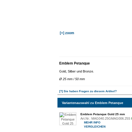
[+] zoom
Emblem Petanque
Gold, Silber und Bronze.
Ø 25 mm / 50 mm
[?] Sie haben Fragen zu diesem Artikel?
Variantenauswahl zu Emblem Petanque
Emblem Petanque Gold 25 mm
Art.Nr.:
MAG040.25GMAG006.25S
MEHR INFO
VERGLEICHEN