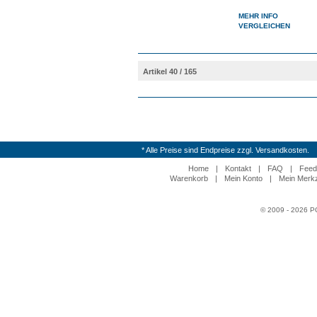
MEHR INFO
VERGLEICHEN
Artikel 40 / 165
* Alle Preise sind Endpreise zzgl. Versandkosten.
Home
|
Kontakt
|
FAQ
|
Feed
Warenkorb
|
Mein Konto
|
Mein Merkz
© 2009 - 2026 P