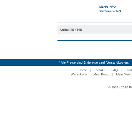
MEHR INFO
VERGLEICHEN
Artikel 25 / 165
* Alle Preise sind Endpreise zzgl. Versandkosten.
Home
|
Kontakt
|
FAQ
|
Feed
Warenkorb
|
Mein Konto
|
Mein Merkz
© 2009 - 2026 P