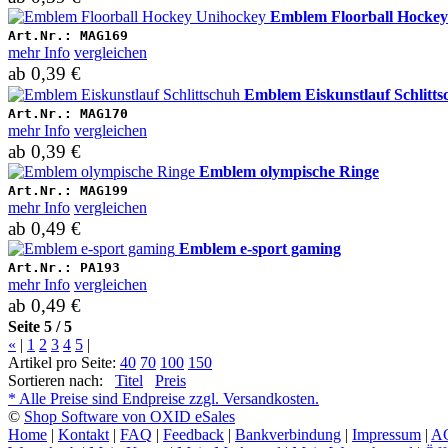
Emblem Floorball Hockey
Art.Nr.:
MAG169
mehr Info
vergleichen
ab
0,39 €
Emblem Eiskunstlauf Schlitts
Art.Nr.:
MAG170
mehr Info
vergleichen
ab
0,39 €
Emblem olympische Ringe
Art.Nr.:
MAG199
mehr Info
vergleichen
ab
0,49 €
Emblem e-sport gaming
Art.Nr.:
PA193
mehr Info
vergleichen
ab
0,49 €
Seite 5 / 5
«
|
1
2
3
4
5
|
Artikel pro Seite:
40
70
100
150
Sortieren nach:
Titel
Preis
* Alle Preise sind Endpreise zzgl. Versandkosten.
©
Shop Software von OXID eSales
Home
|
Kontakt
|
FAQ
|
Feedback
|
Bankverbindung
|
Impressum
|
A