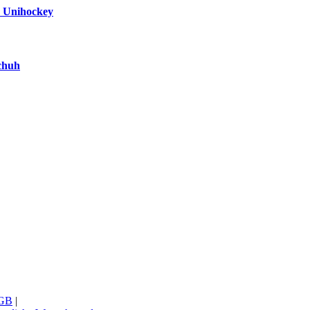
 Unihockey
chuh
GB
|