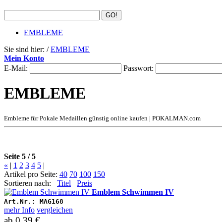
EMBLEME
Sie sind hier: /
EMBLEME
Mein Konto
E-Mail:
Passwort:
EMBLEME
Embleme für Pokale Medaillen günstig online kaufen | POKALMAN.com
Seite 5 / 5
«
|
1
2
3
4
5
|
Artikel pro Seite:
40
70
100
150
Sortieren nach:
Titel
Preis
Emblem Schwimmen IV
Art.Nr.:
MAG168
mehr Info
vergleichen
ab
0,39 €