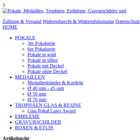
3
Zahlung & Versand
Widerrufsrecht & Widerrufsformular
Datenschutz
HOME
POKALE
3er Pokalserie
6er Pokalserie
Pokale in gold
Pokale in silber
Pokale mit Deckel
Pokale ohne Deckel
MEDAILLEN
Medaillenbänder & Kordeln
Ø 40 mm - 45 mm
Ø 50 mm
Ø 70 mm
TROPHÄEN GLAS & RESINE
Glas Pokal Laser Award
EMBLEME
GRAVURSCHILDER
BOXEN & ETUIS
Artikelsuche