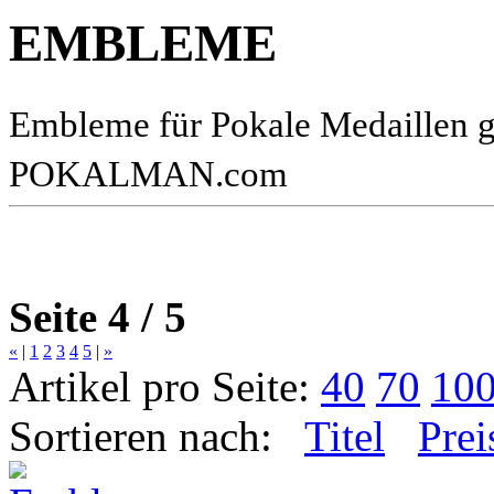
EMBLEME
Embleme für Pokale Medaillen gü
POKALMAN.com
Seite 4 / 5
«
|
1
2
3
4
5
|
»
Artikel pro Seite:
40
70
10
Sortieren nach:
Titel
Prei