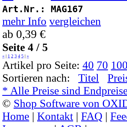
Art.Nr.:
MAG167
mehr Info
vergleichen
ab
0,39 €
Seite 4 / 5
«
|
1
2
3
4
5
|
»
Artikel pro Seite:
40
70
10
Sortieren nach:
Titel
Prei
* Alle Preise sind Endpreis
©
Shop Software von OXID
Home
|
Kontakt
|
FAQ
|
Fee