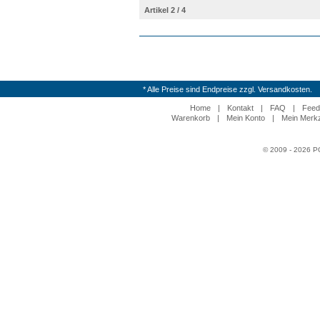
Artikel 2 / 4
* Alle Preise sind Endpreise zzgl. Versandkosten.
Home
|
Kontakt
|
FAQ
|
Feed
Warenkorb
|
Mein Konto
|
Mein Merkz
© 2009 - 2026 P